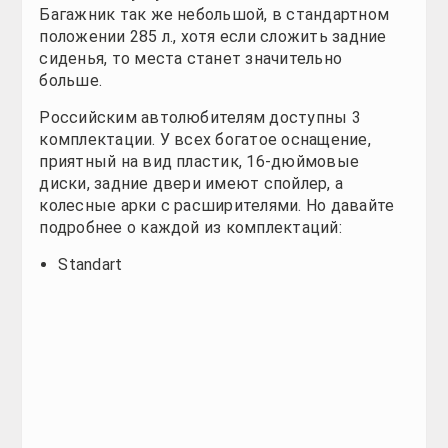
Разгон до 100 составляет 12, 9 сек. Максималка с
можно сделать чип-тюнинг мотора. Хотя если вы 
тюнинг. Коробка передач только механическая, с п
Несмотря на то, что это китайский автомобиль, по
автолюбителей, но и европейские нормы безопасно
дверей и преднатяжители ремней. Причем все это 
разработанные энергопоглощающие зоны в кузове.
M4 ориентирован не только на российских автолюби
безопасности. Тест EuroNCAP новинка пока не прох
Цена на Грейт Волл Ховер М4