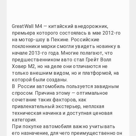
GreatWall M4 — китайский внедорожник, премьера к
увидеть новинку в начале 2013-го года. Многие пол
только внешним видом, но и платформой, на котор
В России автомобиль пользуется завидным спросом
неплохая техническая начинка и доступная ценовая 
При покупке автомобиля важно учитывать его назн
компактных размеров, с хорошей проходимостью, дл
Содержание
1
Экстерьер Грейт Волл ховер М4
2
Интерьер и комплектации Ховер М4
3
Технические характеристики GreatWall M4
4
Цена на Грейт Волл Ховер М4