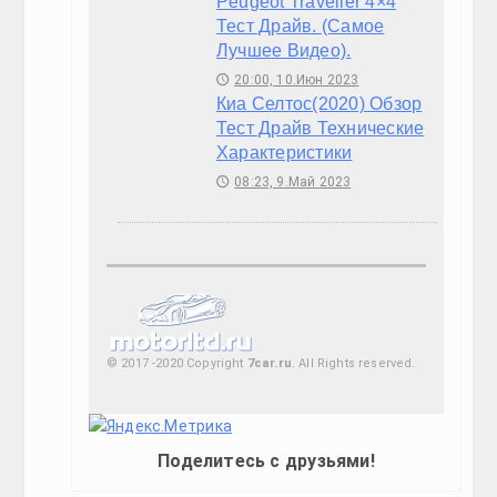
21:59, 23.Июл 2023
🕔
БМВ Х5 Тест Драйв Видео 2020.(Самый Актуал
20:22, 17.Июл 2023
🕔
Тест Драйв Ниссан Х Трейл 2020. ( Лучший Обзо
21:30, 14.Июл 2023
🕔
Peugeot Traveller 4×4 Тест Драйв. (Самое Лучш
20:00, 10.Июн 2023
🕔
Киа Селтос(2020) Обзор Тест Драйв Техническ
08:23, 9.Май 2023
🕔
Тест Шкода Карок 2020 , Технические Данные 
10:17, 1.Май 2023
🕔