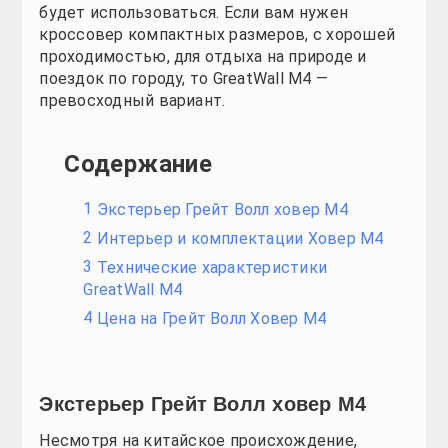
Экстерьер Грейт Волл ховер М4
Несмотря на китайское происхождение, автомобиль
сдержанности, утонченности. Между тем, нельзя не
совместили традиционные черты внедорожников м
автолюбители нашли в новинке много общего с поп
Первое, что бросается в глаза при взгляде на Гре
воздухозаборник. Отличительная черта переднего 
счет высокого расположения сразу привлекает к с
Решетка радиатора закрыта хромированной планко
Интерьер и комплектации Ховер М4
Удобно то, что все самые важные кнопки расположе
руля их легко видно, приподниматься не надо.
Что касается вместимости авто, то при первом зна
комфортно поместятся только 2 человека. Да и во
Багажник так же небольшой, в стандартном положен