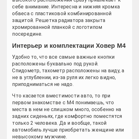
Стандартное оснащение минимально возможное. И
регулирования при помощи кнопок на руле. Также 
как подогрев сидений и зеркал предоставляются уж
Luxe
Люкс-комплектация уже гораздо богаче. Здесь рул
Elite
В элитной комплектации предлагается кожаная обив
Технические характеристики GreatWall 
В базовой конфигурации этой переднеприводной но
гордость китайских производителей. Вроде бы не м