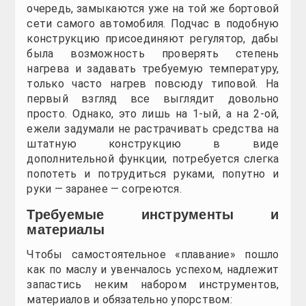
Для того, чтобы собственноручно соорудить руль
каждой конкретной модификации данное соверша
Из приобретенной заблаговременно автомобильн
Потом необходимо нарисовать контур. Берите 
дальше будет совершаться закладка обогревате
данный шнур полностью «покрыл» сам руль.
Если разметка выполнена, возьмите острый ножик
Высококачественное покрытие выйдет, если согрев
В участках перегибов и заломов шнура следует зак
Вслед за обмоткой руля нагревательным компо
шнур и канавки под него далеко не ощущались.
Всю конструкцию сверху обшиваете кожей либо