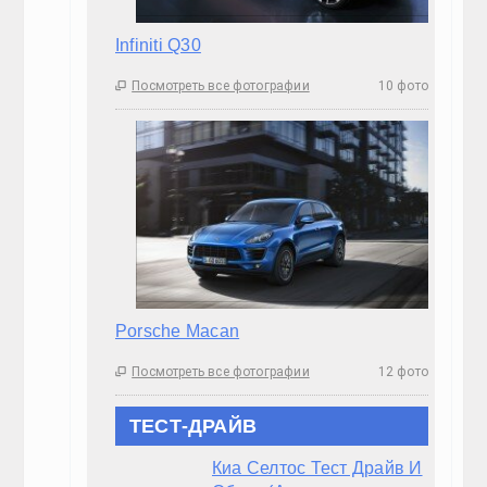
22:01, 17.Сен 2023
🕔
Киа Оптима Тест Драйв 2020 Видео.( Полный Ра
10:32, 10.Авг 2023
🕔
БМВ Х6 Тест Драйв 2020 Видео.( Самый Подро
21:59, 23.Июл 2023
🕔
БМВ Х5 Тест Драйв Видео 2020.(Самый Актуал
20:22, 17.Июл 2023
🕔
Тест Драйв Ниссан Х Трейл 2020. ( Лучший Обзо
21:30, 14.Июл 2023
🕔
Peugeot Traveller 4×4 Тест Драйв. (Самое Лучш
20:00, 10.Июн 2023
🕔
Киа Селтос(2020) Обзор Тест Драйв Техническ
08:23, 9.Май 2023
🕔