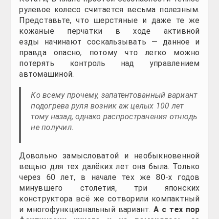
Содержание
1
Технический механизм
2
Требуемые инструменты и материалы
3
Детальная схема работы
4
Подсоединение подогрева и перспективы
5
Установка подогрева руля (видео)
Технический механизм
Обогрев баранки руля и сейчас имеется отнюдь не
17 тысяч рублей. Если учитывать составную часть
великой для данной деятельности. Устроен подогре
Состоит согревающее приспособление из особого 
окончаниях проводка находятся клеммы — которы