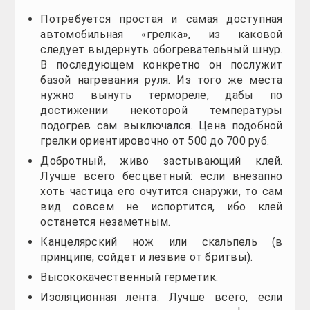
Вот и все, в принципе практически всё уже готово.
Подсоединение подогрева и перспекти
Первым делом необходимо заново установить с
разобраться, всё элементарно: питание происход
Сейчас, когда уже установка подогрева руля на 
самую холодную зиму.
Необходимо отметить, что сегодня даже у самых п
колесе. Однако подобный вопрос уже давно рассма
приспособления. Зимой, к примеру, руки без обогр
скоро подобная опция появится на автомобильным 
Установка подогрева руля (видео)