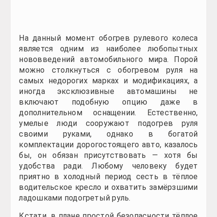
На данный момент обогрев рулевого колеса я
столкнуться с обогревом руля на самых недорог
даже в дополнительном оснащении.
Естественн
дорогостоящего авто, казалось бы, он обязан прис
тёплое водительское кресло и охватить замёрзши
Кстати, в плане простой безопасности тёплое ру
перчатки в ходе активной езды начинают соскаль
автомашиной.
Ко всему прочему, запатентованный вариант подог
Довольно замысловатой и необыкновенной вещью 
столетия, три японских конструктора всё же с
поменялось, за исключением того, что система
запрещается рулить с удобством, не примерзая рук