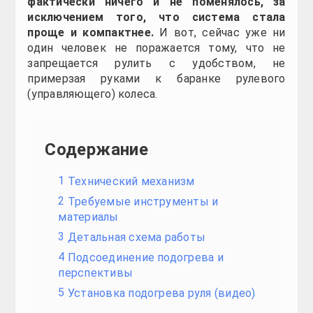
подобную конструкцию присоединяют регулятор, д
часто нагрев повсюду типовой. На первый взгля
растрачивать средства на штатную конструкцию в
руки — заранее — согреются.
Требуемые инструменты и материалы
Чтобы самостоятельное «плавание» пошло как по 
обязательно упорством:
Потребуется простая и самая доступная авто
конкретно он послужит базой нагревания руля. 
сам выключался. Цена подобной грелки ориентиро
Добротный, живо застывающий клей. Лучше вс
испортится, ибо клей останется незаметным.
Канцелярский нож или скальпель (в принципе, со
Высококачественный герметик.
Изоляционная лента. Лучше всего, если изолента 
Фломастер либо маркер.