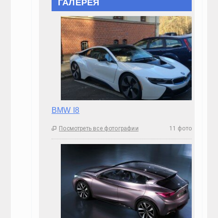
Посмотреть все фотографии

Porsche Macan
Посмотреть все фотографии

ТЕСТ-ДРАЙВ
Тест Драйв БМВ 2020 Серии 5.( Самый Актуаль
18:24, 23.Сен 2023
🕔
Субару 2019 Тест Драйв Форестер.(Актуальное