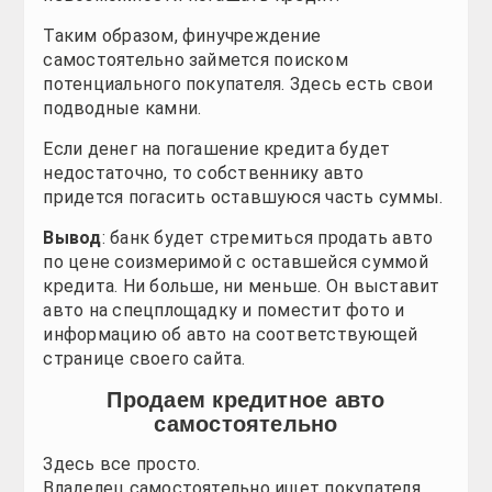
Обзоры
Обзоры
Обзоры
Обзоры
Обзоры
Обзоры
Таким образом, финучреждение
Новости
Новости
Новости
Новости
Новости
Новости
самостоятельно займется поиском
потенциального покупателя. Здесь есть свои
подводные камни.
Все для авто
Все для авто
Все для авто
Все для авто
Все для авто
Все для авто
Если денег на погашение кредита будет
Автошоу
Автошоу
Автошоу
Автошоу
Автошоу
Автошоу
недостаточно, то собственнику авто
придется погасить оставшуюся часть суммы.
Фото галерея
Фото галерея
Фото галерея
Фото галерея
Фото галерея
Фото галерея
Вывод
: банк будет стремиться продать авто
по цене соизмеримой с оставшейся суммой
Таблицы
Таблицы
Таблицы
Таблицы
Таблицы
Таблицы
кредита. Ни больше, ни меньше. Он выставит
авто на спецплощадку и поместит фото и
Полезно
Полезно
Полезно
Полезно
Полезно
Полезно
информацию об авто на соответствующей
странице своего сайта.
Новинки
Новинки
Новинки
Новинки
Новинки
Продаем кредитное авто
Тест-драйв
Тест-драйв
Тест-драйв
Тест-драйв
Тест-драйв
самостоятельно
Здесь все просто.
Автопром
Автопром
Автопром
Автопром
Автопром
Владелец самостоятельно ищет покупателя