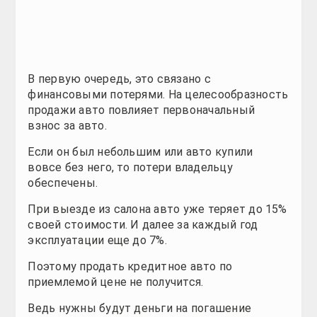
Таблицы
Таблицы
Таблицы
Таблицы
Таблицы
Таблицы
Таблицы
Таблицы
Полезно
Полезно
Полезно
Полезно
Полезно
Полезно
Полезно
Полезно
Новинки
Новинки
Новинки
Новинки
Новинки
Новинки
Новинки
В первую очередь, это связано с
финансовыми потерями. На целесообразность
Тест-драйв
Тест-драйв
Тест-драйв
Тест-драйв
Тест-драйв
Тест-драйв
Тест-драйв
продажи авто повлияет первоначальный
взнос за авто.
Автопром
Автопром
Автопром
Автопром
Автопром
Автопром
Автопром
Если он был небольшим или авто купили
вовсе без него, то потери владельцу
Тюнинг
Тюнинг
Тюнинг
Тюнинг
Тюнинг
Тюнинг
Тюнинг
обеспечены.
СТО
СТО
СТО
СТО
СТО
СТО
СТО
При выезде из салона авто уже теряет до 15%
своей стоимости. И далее за каждый год
Обзоры
Обзоры
Обзоры
Обзоры
Обзоры
Обзоры
Обзоры
эксплуатации еще до 7%.
Поэтому продать кредитное авто по
Новости
Новости
Новости
Новости
Новости
Новости
Новости
приемлемой цене не получится.
Все для авто
Все для авто
Все для авто
Все для авто
Все для авто
Все для авто
Все для авто
Ведь нужны будут деньги на погашение