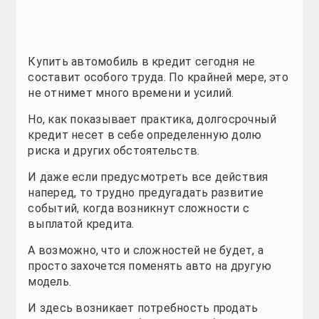
Новости
Новости
Новости
Новости
Новости
Новости
Новости
Новости
Новости
Новости
Все для авто
Все для авто
Все для авто
Все для авто
Все для авто
Все для авто
Все для авто
Все для авто
Все для авто
Все для авто
Купить автомобиль в кредит сегодня не
составит особого труда. По крайней мере, это
Автошоу
Автошоу
Автошоу
Автошоу
Автошоу
Автошоу
Автошоу
Автошоу
Автошоу
Автошоу
не отнимет много времени и усилий.
Но, как показывает практика, долгосрочный
Фото галерея
Фото галерея
Фото галерея
Фото галерея
Фото галерея
Фото галерея
Фото галерея
Фото галерея
Фото галерея
Фото галерея
кредит несет в себе определенную долю
риска и других обстоятельств.
Таблицы
Таблицы
Таблицы
Таблицы
Таблицы
Таблицы
Таблицы
Таблицы
Таблицы
Таблицы
И даже если предусмотреть все действия
наперед, то трудно предугадать развитие
Полезно
Полезно
Полезно
Полезно
Полезно
Полезно
Полезно
Полезно
Полезно
Полезно
событий, когда возникнут сложности с
выплатой кредита.
Новинки
Новинки
Новинки
Новинки
Новинки
Новинки
Новинки
Новинки
Новинки
А возможно, что и сложностей не будет, а
Тест-драйв
Тест-драйв
Тест-драйв
Тест-драйв
Тест-драйв
Тест-драйв
Тест-драйв
Тест-драйв
Тест-драйв
просто захочется поменять авто на другую
модель.
Автопром
Автопром
Автопром
Автопром
Автопром
Автопром
Автопром
Автопром
Автопром
И здесь возникает потребность продать