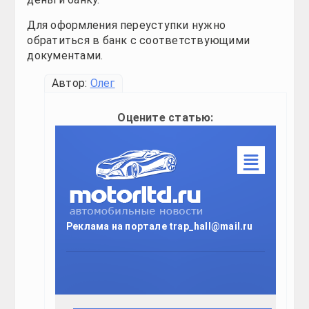
Таблицы
Таблицы
Таблицы
Таблицы
Для оформления переуступки нужно
обратиться в банк с соответствующими
Полезно
Полезно
Полезно
Полезно
документами.
Новинки
Новинки
Новинки
Автор:
Олег
Тест-драйв
Тест-драйв
Тест-драйв
Оцените статью:
Автопром
Автопром
Автопром
☰
Тюнинг
Тюнинг
Тюнинг
СТО
СТО
СТО
Реклама на портале trap_hall@mail.ru
Обзоры
Обзоры
Обзоры
Новости
Новости
Новости
Все для авто
Все для авто
Все для авто