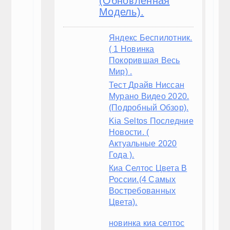
(Обновленная
Обзоры
Обзоры
Модель).
Новости
Новости
Яндекс Беспилотник.
( 1 Новинка
Все для авто
Все для авто
Покорившая Весь
Мир) .
Автошоу
Автошоу
Тест Драйв Ниссан
Мурано Видео 2020.
Фото галерея
Фото галерея
(Подробный Обзор).
Kia Seltos Последние
Таблицы
Таблицы
Новости. (
Актуальные 2020
Года ).
Полезно
Полезно
Киа Селтос Цвета В
Новинки
России.(4 Самых
Востребованных
Цвета).
Тест-драйв
новинка киа селтос
Автопром