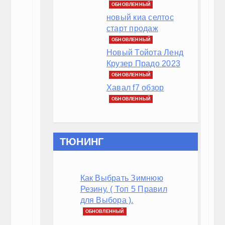
ОБНОВЛЕННЫЙ
новый киа селтос
Тюнинг
старт продаж
ОБНОВЛЕННЫЙ
СТО
Новый Тойота Ленд
Крузер Прадо 2023
Обзоры
ОБНОВЛЕННЫЙ
Хавал f7 обзор
Новости
ОБНОВЛЕННЫЙ
Все для авто
Автошоу
ТЮНИНГ
Фото галерея
Как Выбрать Зимнюю
Таблицы
Резину. ( Топ 5 Правил
для Выбора ).
Полезно
ОБНОВЛЕННЫЙ