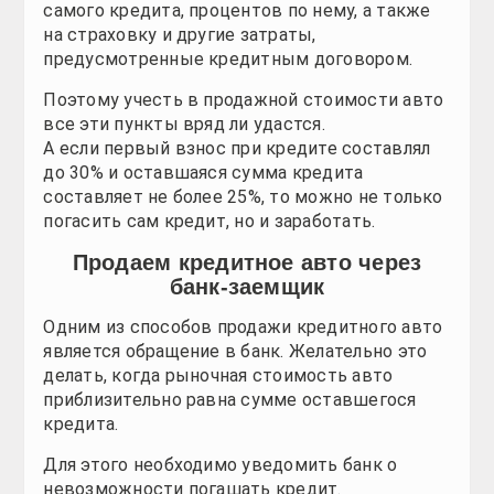
самого кредита, процентов по нему, а также
Автошоу
Автошоу
Автошоу
Автошоу
Автошоу
Автошоу
Автошоу
на страховку и другие затраты,
предусмотренные кредитным договором.
Фото галерея
Фото галерея
Фото галерея
Фото галерея
Фото галерея
Фото галерея
Фото галерея
Поэтому учесть в продажной стоимости авто
все эти пункты вряд ли удастся.
Таблицы
Таблицы
Таблицы
Таблицы
Таблицы
Таблицы
Таблицы
А если первый взнос при кредите составлял
до 30% и оставшаяся сумма кредита
Полезно
Полезно
Полезно
Полезно
Полезно
Полезно
Полезно
составляет не более 25%, то можно не только
погасить сам кредит, но и заработать.
Новинки
Новинки
Новинки
Новинки
Новинки
Новинки
Продаем кредитное авто через
банк-заемщик
Тест-драйв
Тест-драйв
Тест-драйв
Тест-драйв
Тест-драйв
Тест-драйв
Одним из способов продажи кредитного авто
Автопром
Автопром
Автопром
Автопром
Автопром
Автопром
является обращение в банк. Желательно это
делать, когда рыночная стоимость авто
Тюнинг
Тюнинг
Тюнинг
Тюнинг
Тюнинг
Тюнинг
приблизительно равна сумме оставшегося
кредита.
СТО
СТО
СТО
СТО
СТО
СТО
Для этого необходимо уведомить банк о
невозможности погашать кредит.