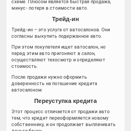
Новинки
Новинки
Новинки
Новинки
схеме. Плюсом является быстрая продажа,
минус- потеря в стоимости авто.
Тест-драйв
Тест-драйв
Тест-драйв
Тест-драйв
Трейд-ин
Автопром
Автопром
Автопром
Автопром
Трейд-ин – это услуга от автосалонов. Они
согласны выкупить подержанное авто.
Тюнинг
Тюнинг
Тюнинг
Тюнинг
При этом покупателя ищет автосалон, но
перед этим авто пригоняют в салон,
СТО
СТО
СТО
СТО
осуществляют техосмотр и определяют
стоимость.
Обзоры
Обзоры
Обзоры
Обзоры
После продажи нужно оформить
Новости
Новости
Новости
Новости
доверенность на погашение кредита
автосалоном.
Все для авто
Все для авто
Все для авто
Все для авто
Переуступка кредита
Автошоу
Автошоу
Автошоу
Автошоу
Этот процесс отличается от продажи авто
тем, что кредит переоформляется новому
Фото галерея
Фото галерея
Фото галерея
Фото галерея
собственнику, и он продолжает выплачивать
деньги банку.