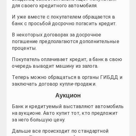
для своего кредитного автомобиля.
Тюнинг
Тюнинг
Тюнинг
Тюнинг
Тюнинг
И уже вместе с покупателем обращается в
СТО
СТО
СТО
СТО
СТО
банк с просьбой досрочно погасить кредит.
В некоторых договорах за досрочное
Обзоры
Обзоры
Обзоры
Обзоры
Обзоры
погашение предполагаются дополнительные
проценты.
Новости
Новости
Новости
Новости
Новости
Покупатель оплачивает кредит, а банк в свою
Все для авто
Все для авто
Все для авто
Все для авто
Все для авто
очередь выводит машину из залога.
Теперь можно обращаться в органы ГИБДД и
Автошоу
Автошоу
Автошоу
Автошоу
Автошоу
заключать договор купли-продажи.
Фото галерея
Фото галерея
Фото галерея
Фото галерея
Фото галерея
Аукцион
Банк и кредитуемый выставляют автомобиль
Таблицы
Таблицы
Таблицы
Таблицы
Таблицы
на аукционе. Авто купит тот, кто предложит
за него большую цену.
Полезно
Полезно
Полезно
Полезно
Полезно
Дальше все происходит по стандартной