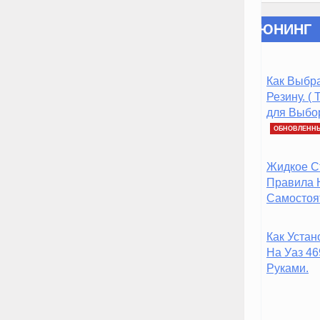
Киа Селтос Тест
Драйв И Обзор.
ТЮНИНГ
(Актуальные Новости
2020)
20:53, 15.Окт 2023
🕔
Как Выбр
Тест Драйв БМВ
Резину. (
2020 Серии 5.(
для Выбор
Самый Актуальный
ОБНОВЛЕНН
Разбор).
18:24, 23.Сен 2023
🕔
Жидкое Ст
Субару 2019 Тест
Правила 
Драйв Форестер.
Самостоят
(Актуальное Видео
2020)
Как Устан
22:01, 17.Сен 2023
🕔
Киа Оптима Тест
На Уаз 4
Драйв 2020 Видео.(
Руками.
Полный Разбор
2020).
10:32, 10.Авг 2023
🕔