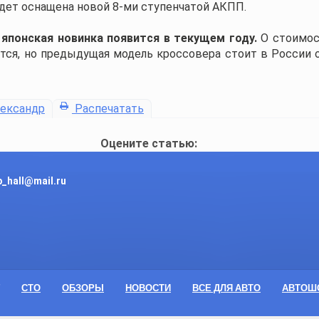
удет оснащена новой 8-ми ступенчатой АКПП.
японская новинка появится в текущем году.
О стоимос
тся, но предыдущая модель кроссовера стоит в России о
ександр
Распечатать
Оцените статью:
_hall@mail.ru
СТО
ОБЗОРЫ
НОВОСТИ
ВСЕ ДЛЯ АВТО
АВТОШ