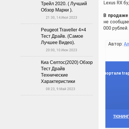
Lexus RX б
Трейл 2020. ( Лучший
Обзор Марки ).
В продаже 
21:30, 14.Июл 2023
🕔
не сообщае
000 рублей.
Peugeot Traveller 4×4
Тест Драйв. (Самое
Лучшее Видео).
Автор:
Ал
20:00, 10.Июн 2023
🕔
Киа Селтос(2020) Обзор
Тест Драйв
Реклама на портале trap
Технические
Характеристики
08:23, 9.Май 2023
🕔
НОВИНКИ
ТЕСТ-ДРАЙВ
АВТОПРОМ
ТЮНИНГ