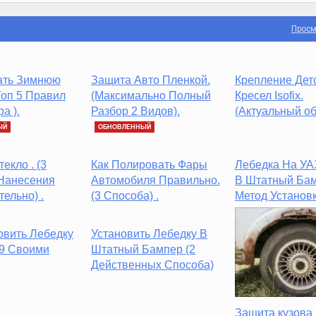
Просм
ать Зимнюю
Защита Авто Пленкой.
Крепление Дет
 Топ 5 Правил
(Максимально Полный
Кресел Isofix.
а ).
Разбор 2 Видов).
(Актуальный об
ЫЙ
ОБНОВЛЕННЫЙ
екло . (3
Как Полировать Фары
Лебедка На УА
Нанесения
Автомобиля Правильно.
В Штатный Бам
ельно) .
(3 Способа) .
Метод Установк
овить Лебедку
Установить Лебедку В
69 Своими
Штатный Бампер (2
Действенных Способа)
Защита кузова