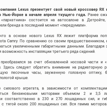
компания Lexus презентует свой новый кроссовер RX 
в Нью-Йорке в начале апреля ткущего года.
Ранее ожи
 «паркетника» состоится на автосалоне в Детройте,
ели бренда в последний момент «передумали».
 что в основе нового Lexus RX лежит платформа поп
ota Camry. По сравнению со своим предшественником, 
чаться увеличенными габаритными данными. Благодаря э
я возможность инсталляции третьего ряда сидений.
 преобразился за счет обновленной носовой части и 
. Здесь следует обратить внимание на радиаторную р
щую песочные часы, зауженную головную оптику, 
 пологой крыше.
е силового агрегата, в зависимости от комплектации
ваться бензиновыми моторами объемом 2 и 3,5 ли
и соответственно в 230 и 270 лошадиных сил, и ги
 с тягой около 200 лошадиных сил. Вся гамма моторов