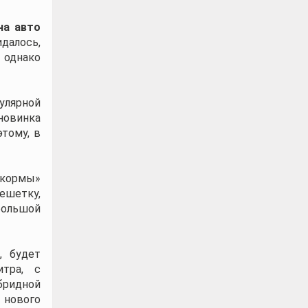
на авто
далось,
 однако
улярной
новинка
тому, в
«кормы»
ешетку,
большой
, будет
тра, с
бридной
 нового