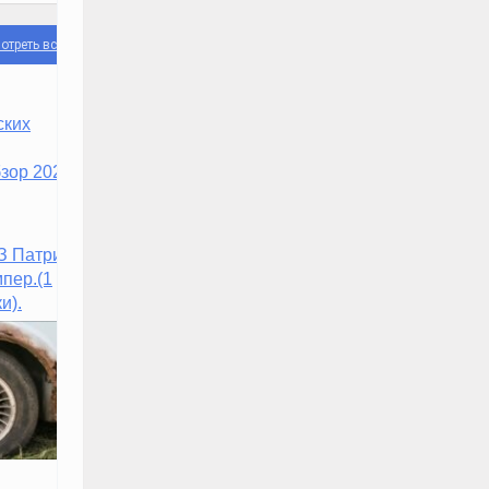
отреть все
ских
зор 2020)
З Патриот
пер.(1
и).