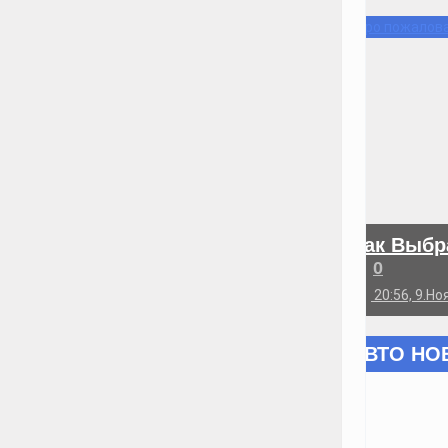
Добро пожалова
ГАЛЕРЕЯ
Как Выбр
BMW I8
0
Посмотреть все фотографии
11 фото

20:56, 9.Но
🕔
АВТО НО