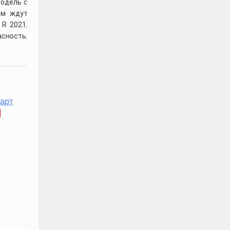
модель с
Новая Лада Полный Обзор
ем ждут
).
 R 2021,
23:35, 16.Ноя 2023
🕔
ность,
Как Выбрать Зимнюю
Резину. ( Топ 5 Правил для
Выбора ).
20:56, 9.Ноя 2023
🕔
тарт
работа для девушек с высоким доходом
д
Стань частью чего-то большего. Работай в
вебкаме с топовой командой. ОСТАВИТЬ
ЗАЯВКУ.
ебет от первого лица