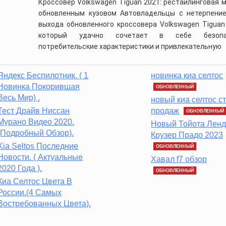
Кроссовер Volkswagen Tiguan 2021: рестайлинговая 
обновленным кузовом Автовладельцы с нетерпени
выхода обновленного кроссовера Volkswagen Tiguan
который удачно сочетает в себе безопас
потребительские характеристики и привлекательную
Яндекс Беспилотник. ( 1
новинка киа селтос
Новинка Покорившая
ОБНОВЛЕННЫЙ
Весь Мир) .
новый киа селтос с
Тест Драйв Ниссан
продаж
ОБНОВЛЕННЫЙ
Мурано Видео 2020.
Новый Тойота Лен
(Подробный Обзор).
Крузер Прадо 2023
Kia Seltos Последние
ОБНОВЛЕННЫЙ
Новости. ( Актуальные
Хавал f7 обзор
2020 Года ).
ОБНОВЛЕННЫЙ
Киа Селтос Цвета В
России.(4 Самых
Востребованных Цвета).