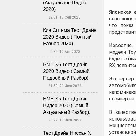
(Актуальное Видео
2020)
Японская 
22:01, 17.Сен 2023
🕔
выставке 
что показ
Киа Оптима Тест Драйв
представит
2020 Видео.( Полный
Разбор 2020).
Известно,
модели Toy
10:32, 10.Авг 2023
🕔
будет отли
БМВ Х6 Тест Драйв
RX появитс
2020 Видео.( Самый
Подробный Разбор).
Экстерьер
автомобиля
21:59, 23.Июл 2023
🕔
напоминаю
спойлер на
БМВ Х5 Тест Драйв
Видео 2020.(Самый
В качеств
Актуальный Разбор).
использо
20:22, 17.Июл 2023
🕔
мощностям
установкой
Тест Драйв Ниссан Х