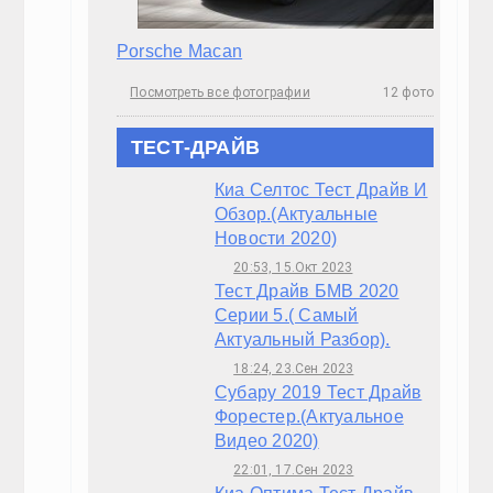
Похожие записи:
Австралийские полицейские отказались от новог
Показан спорткар Ford Mustang GT Shelby Super S
Ford спешит выпустить новое поколение Mustang