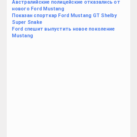
Porsche Macan
Посмотреть все фотографии

ТЕСТ-ДРАЙВ
Киа Селтос Тест Драйв И Обзор.(Актуальные Н
20:53, 15.Окт 2023
🕔
Тест Драйв БМВ 2020 Серии 5.( Самый Актуаль
18:24, 23.Сен 2023
🕔
Субару 2019 Тест Драйв Форестер.(Актуальное
22:01, 17.Сен 2023
🕔
Киа Оптима Тест Драйв 2020 Видео.( Полный Ра
10:32, 10.Авг 2023
🕔
БМВ Х6 Тест Драйв 2020 Видео.( Самый Подро
21:59, 23.Июл 2023
🕔