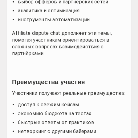
экономию бюджета на тестах
быстрые ответы от практиков
нетворкинг с другими байерами
поддержку в сложных ситуациях
Особенно ценен affiliate dispute chat, где можно 
Кому подойдёт закрытый чат
Такой формат будет полезен:
новичкам, которые хотят быстрее войти в нишу
опытным арбитражникам
медиабаерам
владельцам Telegram-трафика