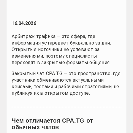
16.04.2026
Арбитраж трафика — это сфера, где информация ус
специалисты переходят в закрытые форматы обще
Закрытый чат CPA.TG — это пространство, где учас
открытом доступе.
Чем отличается CPA.TG от обычных ча
Главное отличие — уровень участников и качество
Внутри сообщества можно встретить формат
affil
партнёрскими программами, делятся опытом возвр