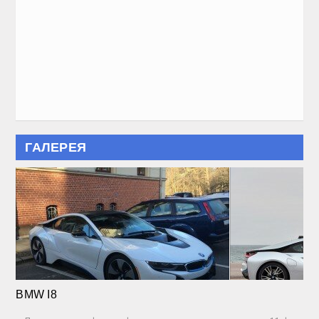
БМВ Х5 Тест Драйв Видео 2020.(Самый Актуал
20:22, 17.Июл 2023
🕔
Тест Драйв Ниссан Х Трейл 2020. ( Лучший Обзо
21:30, 14.Июл 2023
🕔
Peugeot Traveller 4×4 Тест Драйв. (Самое Лучш
20:00, 10.Июн 2023
🕔
Киа Селтос(2020) Обзор Тест Драйв Техническ
08:23, 9.Май 2023
🕔
Контакты
Реклама
© 2017 -2020 Copyright
7car.ru
. All Rights reserved.